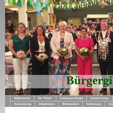
Bürgerg
Willkommen
Die "Gilde"
Schwarzes Korps
Grünes Korps
Kanonenzug
Allgemeines
Bildergalerie
Vermietung
Ko