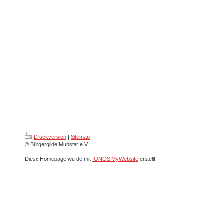
Druckversion
|
Sitemap
© Bürgergilde Munster e.V.
Diese Homepage wurde mit
IONOS MyWebsite
erstellt.