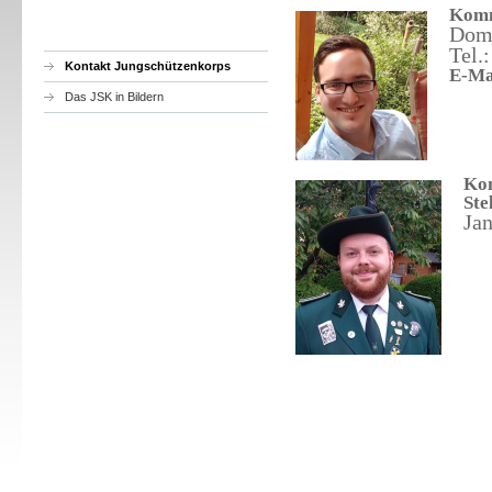
Komm
Dome
Tel.
Kontakt Jungschützenkorps
E-Ma
Das JSK in Bildern
Ko
Ste
Jan