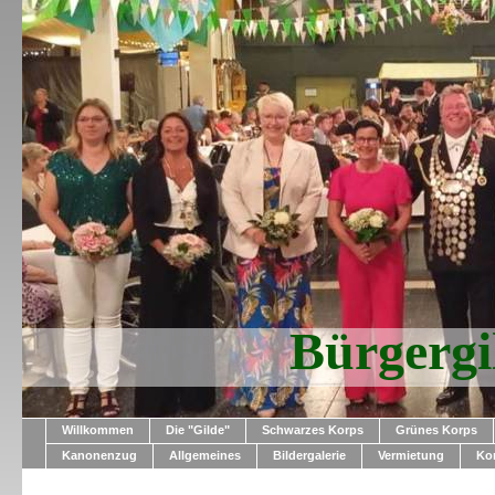
Bürgerg
Willkommen
Die "Gilde"
Schwarzes Korps
Grünes Korps
Kanonenzug
Allgemeines
Bildergalerie
Vermietung
Ko