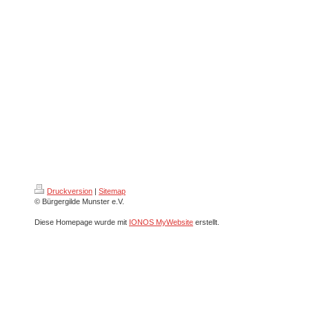
Druckversion
|
Sitemap
© Bürgergilde Munster e.V.
Diese Homepage wurde mit
IONOS MyWebsite
erstellt.