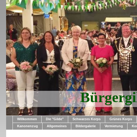
Bürgerg
Willkommen
Die "Gilde"
Schwarzes Korps
Grünes Korps
Kanonenzug
Allgemeines
Bildergalerie
Vermietung
Ko