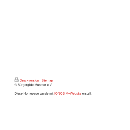
Druckversion
|
Sitemap
© Bürgergilde Munster e.V.
Diese Homepage wurde mit
IONOS MyWebsite
erstellt.