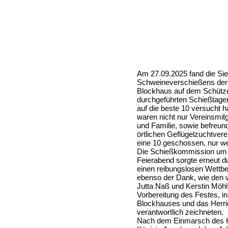
Am 27.09.2025 fand die Sieg
Schweineverschießens der 
Blockhaus auf dem Schütze
durchgeführten Schießtage
auf die beste 10 versucht 
waren nicht nur Vereinsmit
und Familie, sowie befreun
örtlichen Geflügelzuchtverei
eine 10 geschossen, nur w
Die Schießkommission um
Feierabend sorgte erneut du
einen reibungslosen Wettbe
ebenso der Dank, wie den v
Jutta Naß und Kerstin Möhl
Vorbereitung des Festes,
Blockhauses und das Herric
verantwortlich zeichneten.
Nach dem Einmarsch des K