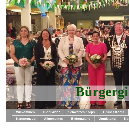
Bürgerg
Willkommen
Die "Gilde"
Schwarzes Korps
Grünes Korps
Kanonenzug
Allgemeines
Bildergalerie
Vermietung
Ko