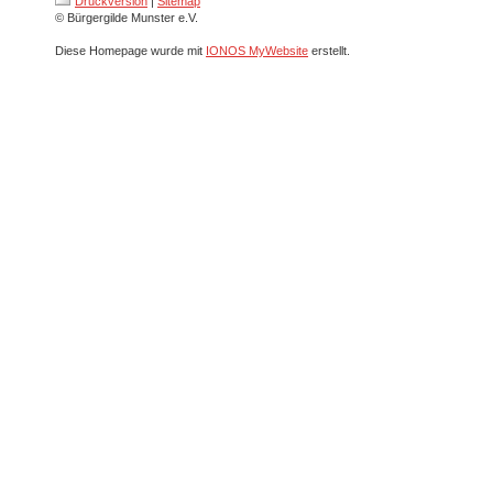
Druckversion
|
Sitemap
© Bürgergilde Munster e.V.
Diese Homepage wurde mit
IONOS MyWebsite
erstellt.