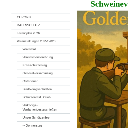
Schweinev
CHRONIK
DATENSCHUTZ
Terminplan 2026
Veranstaltungen 2025/ 2026
Winterball
Vereinsmeisterehrung
Kreisschützentag
Generalversammlung
Osterfeuer
Stadtkönigsschießen
Schützenfest Breloh
Vorkönigs-/
Vordamenbesteschießen
Unser Schützenfest
-- Donnerstag