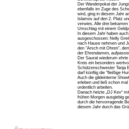
Der Wanderpokal der Jungs
ebenfalls im Zuge des Sc
wird, ging in diesem Jahr a
Islamov auf den 2. Platz un
verwies. Alle drei bekamen
Umschlag mit einem Geldpr
In diesem Jahr haben auch
ausgeschossen: Nelly Grei
nach Hause nehmen und Jes
den "Arsch mit Ohren", dem
der Ehrendamen, aufpasse
Der Saurat wiederum ehrte
Kreis ein besonders wertvol
Schützenschwester Tanja Elv
darf künftig die "fleißige H
Auch die gildeinterne Show
erleben und ließ schon ma
ordentlich arbeiten.
Danach heizte „DJ Kev“ mit
frühen Morgen ausgiebig get
durch die hervorragende Be
diesem Jahr durch das Grün