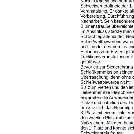
Königin Angela und dem Adj
Schweigert eröffnete der 1
Veranstaltung. Er dankte all
Vorbereitung, Durchführung
Nacharbeit. Sein besonder
Blumensträuße überreichte
Im Anschluss stärkte man s
Schlachteplattenbuffet. Ne
Schießwettbewerbes waren
und -brüder des Vereins un
Einladung zum Essen gefol
Traditionsveranstaltung mit
gefüllt war.
Bevor es zur Siegerehrung
Schießkommission seinem 
Überraschung, denn ohne 
Schießwettbewerbe nicht.
Bis zum vierten und den let
Teilnehmer ihre Fleischpre
erwarteten die Anwesenden 
Plätze und natürlich des Tr
musste sich das Neumitgli
3. Platz mit einem Teiler 
den zweiten Platz mit einem
Naß sichern. Mit dem beste
den 1. Platz und konnte si
Schweinepreis freuen.