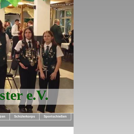
er e.V.
zen
Schülerkorps
Sportschießen