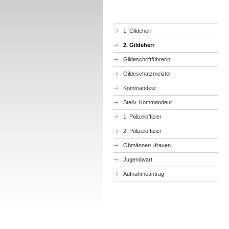
1. Gildeherr
2. Gildeherr
Gildeschriftführerin
Gildeschatzmeister
Kommandeur
Stellv. Kommandeur
1. Polizeioffizier
2. Polizeioffizier
Obmänner/ -frauen
Jugendwart
Aufnahmeantrag