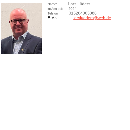
Lars Lüders
Name:
2024
im Amt seit:
015204905086
Telefon:
larslueders@web.de
E-Mail: