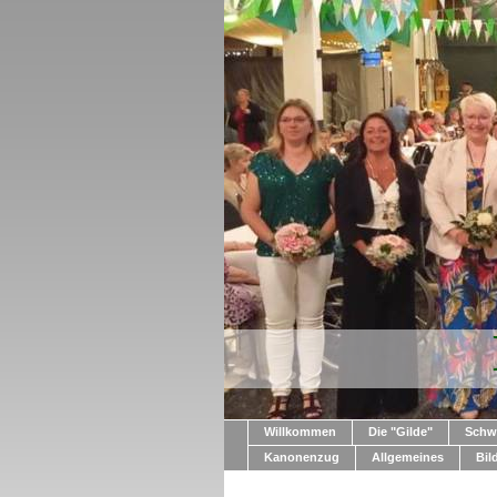
Willkommen
Die "Gilde"
Schw
Kanonenzug
Allgemeines
Bil