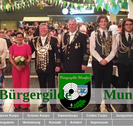
Bürgergilde Munst
arzes Korps
Grünes Korps
Damenkorps
Civiles Corps
Jungschüt
dergalerie
Vermietung
Kontakt
Anfahrt
Impressum