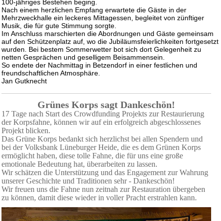
100-jähriges Bestehen beging.
Nach einem herzlichen Empfang erwartete die Gäste in der
Mehrzweckhalle ein leckeres Mittagessen, begleitet von zünftiger
Musik, die für gute Stimmung sorgte.
Im Anschluss marschierten die Abordnungen und Gäste gemeinsam
auf den Schützenplatz auf, wo die Jubiläumsfeierlichkeiten fortgesetzt
wurden. Bei bestem Sommerwetter bot sich dort Gelegenheit zu
netten Gesprächen und geselligem Beisammensein.
So endete der Nachmittag in Betzendorf in einer festlichen und
freundschaftlichen Atmosphäre.
Jan Gutknecht
Grünes Korps sagt Dankeschön!
17 Tage nach Start des Crowdfunding Projekts zur Restaurierung
der Korpsfahne, können wir auf ein erfolgreich abgeschlossenes
Projekt blicken.
Das Grüne Korps bedankt sich herzlichst bei allen Spendern und
bei der Volksbank Lüneburger Heide, die es dem Grünen Korps
ermöglicht haben, diese tolle Fahne, die für uns eine große
emotionale Bedeutung hat, überarbeiten zu lassen.
Wir schätzen die Unterstützung und das Engagement zur Wahrung
unserer Geschichte und Traditionen sehr - Dankeschön!
Wir freuen uns die Fahne nun zeitnah zur Restauration übergeben
zu können, damit diese wieder in voller Pracht erstrahlen kann.