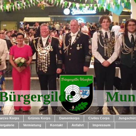
Bürgergilde Munst
arzes Korps
Grünes Korps
Damenkorps
Civiles Corps
Jungschüt
dergalerie
Vermietung
Kontakt
Anfahrt
Impressum