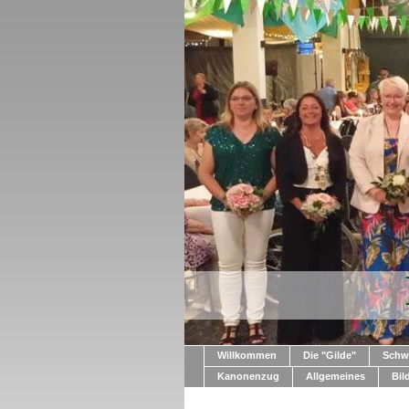
Willkommen
Die "Gilde"
Schw
Kanonenzug
Allgemeines
Bil