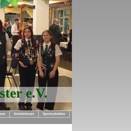
er e.V.
zen
Schülerkorps
Sportschießen